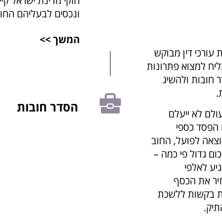
חוקי מדינת ישראל קי
ונכסים לבעליהם החוק
המשך >>
 עורכי דין מבוקש
צליח למצוא פתרונות
 חובות ולהשיג
.
הסדר חובות
לם לא ייעלם
 הפסד כספי
וצאה לפועל, החוב
כום גדול פי כמה –
יע לאלפי
זיר את הכסף
שת בקשות ללשכת
תיק.