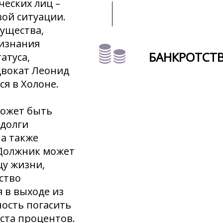
ческих лиц –
ой ситуации.
ущества,
ризнания
БАНКРОТСТ
атуса,
двокат Леонид
ся в Холоне.
может быть
 долги
 а также
Должник может
у жизни,
ство
 в выходе из
ность погасить
оста процентов.