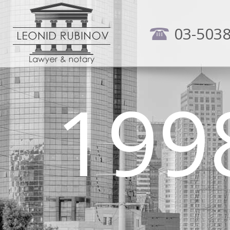
03-503
199