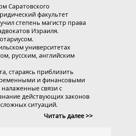
ом Саратовского
юридический факультет
лучил степень магистр права
 адвокатов Израиля.
нотариусом.
аильском университетах
ом, русским, английским
та, стараясь приблизить
временными и финансовыми
 налаженные связи с
знание действующих законов
 сложных ситуаций.
Читать далее >>