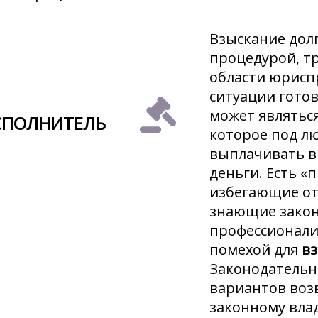
Взыскание долг
процедурой, т
области юрисп
ситуации гото
может являтьс
СПОЛНИТЕЛЬ
которое под л
выплачивать в
деньги. Есть «
избегающие от
знающие закон
профессионали
помехой для
вз
Законодательн
вариантов воз
законному вла