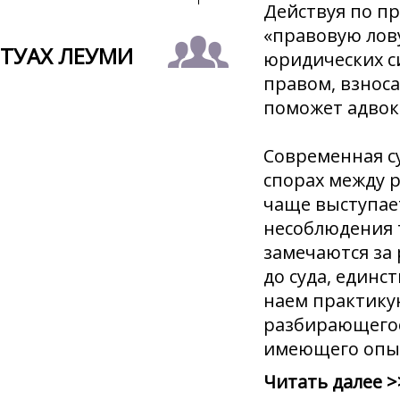
Действуя по п
«правовую лов
ТУАХ ЛЕУМИ
юридических с
правом, взнос
поможет адвок
Современная су
спорах между 
чаще выступает
несоблюдения т
замечаются за 
до суда, един
наем практику
разбирающегос
имеющего опыт
Читать далее >