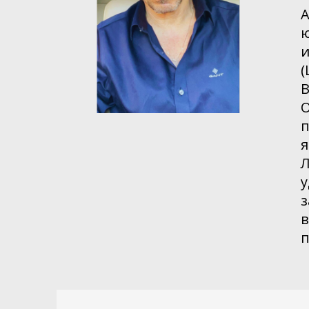
А
ю
и
(
В
О
п
я
Л
у
з
в
п