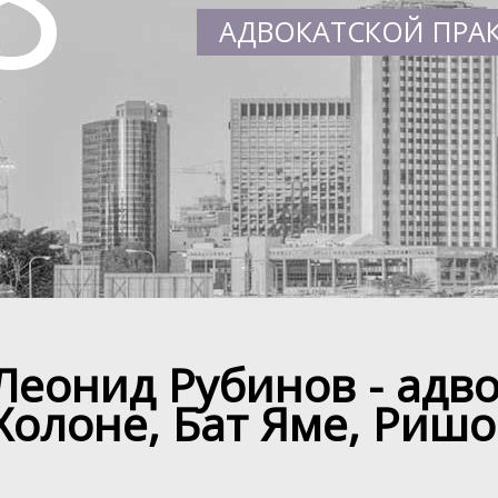
АДВОКАТСКОЙ ПРА
Леонид Рубинов - адво
Холоне, Бат Яме, Ришо