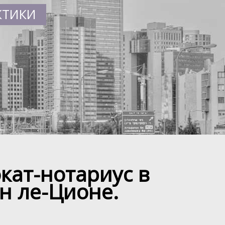
КТИКИ
кат-нотариус в
н ле-Ционе.