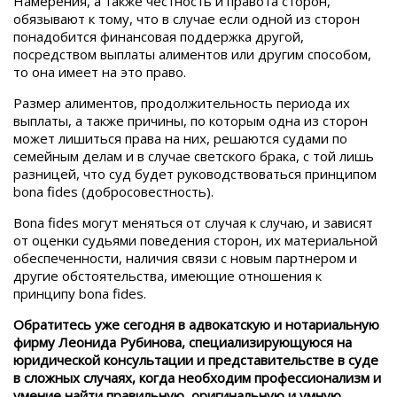
Намерения, а также честность и правота сторон,
обязывают к тому, что в случае если одной из сторон
понадобится финансовая поддержка другой,
посредством выплаты алиментов или другим способом,
то она имеет на это право.
Размер алиментов, продолжительность периода их
выплаты, а также причины, по которым одна из сторон
может лишиться права на них, решаются судами по
семейным делам и в случае светского брака, с той лишь
разницей, что суд будет руководствоваться принципом
bona fides (добросовестность).
Bona fides могут меняться от случая к случаю, и зависят
от оценки судьями поведения сторон, их материальной
обеспеченности, наличия связи с новым партнером и
другие обстоятельства, имеющие отношения к
принципу bona fides.
Обратитесь уже сегодня в адвокатскую и нотариальную
фирму Леонида Рубинова, специализирующуюся на
юридической консультации и представительстве в суде
в сложных случаях, когда необходим профессионализм и
умение найти правильную, оригинальную и умную