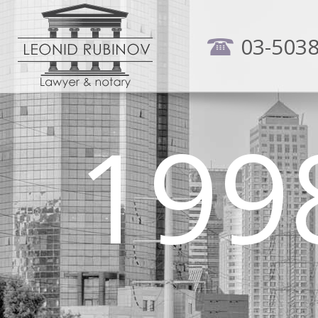
03-503
199