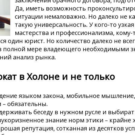
заключения брачного договора, подго
Да, иметь возможность проконсультир
ситуации немаловажно. Но далеко не к
такую универсальность. У кого-то узкая
мастерства и профессионализма, кому-т
 один юрист. Но количество далеко не всег
 в полной мере владеющего необходимыми з
ний анализ рынка.
кат в Холоне и не только
адение языком закона, мобильное мышление
 – обязательны.
держивать беседу в нужном русле и выбира
зукоризненное знание норм этики – крайне 
рошая репутация, сотканная из десятков у