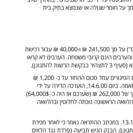
מך על חומר שגולה או שנמצא בתיק בית
ביום 16.5.96, העניק הבנק שתי הלוואות המובטחות במשכנתא לאדוארד ואולגה נחימוב (להלן- "הלווים") על סך 241,500 ₪ ו-40,000 ₪ עבור רכישת
 והערבים הינם קרובי משפחה. הערבים לא קראו
 להתגונן).
בתחילת 1998 התחילו הלווים לפגר בתשלומי המשכנתא ולאחר מכן הפסיקו לשלמם בכלל. לפני תחילת הפיגורים עמד סכום ההחזר על כ- 1,200 ₪
לחודש. נפתח תיק הוצל"פ על ידי הבנק כאשר יתרות החוב בהלוואות היו 291,235 ₪ ו-47,465 ₪ בהתאמה. ביום 14.6.00, הוערכה הדירה על ידי
שמאי מקרקעין מטעם הבנק בשווי של כ-80,000$ וביום 10.12.00 הדירה נמכרה על ידי כונס נכסים בסך של 262,000 ₪ (שערכם אז היה כ- 64,000$)
יסוי החוב. יתרת החוב בהלוואה הראשונה נוכתה לחלוטין ובהלוואה
לאחר מכירת הדירה וטרם נקיטת הליכים משפטיים נגד לווים נשלח לערבים מכתב התראה ביום 13.11.2003. במכתב ההתראה נאמר כי לאחר מכירת
רשות להתגונן). הבנק הגיש תביעה נפרדת נגד הלווים