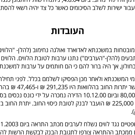
עבור ישירות לשלב הסיכומים כאשר כל צד יהיה רשאי להסת
העובדות
בעים (להלן-"הערבים") נתנו ערבות לטובת הלווים. הלווים
 ברור להם כי הם חותמים על ערבות למשכנתא (סעיף 3 לתצהיר בבקשת הרשות
(נספחים א'-ג' לסיכומי הנתבעים). סכום של 225,000 ₪ הועבר לבנק לטובת כ
ב בסך 177,500 ₪ (העתקים ממכתב ההתראה צורפו לתגובת הבנק לבקשת ה