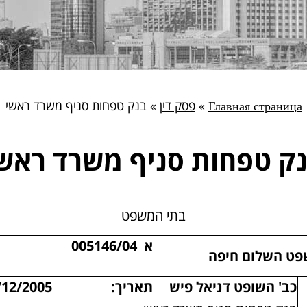
Главная страница
»
פסק דין
»
בנק טפחות סניף משרד ראשי
ק טפחות סניף משרד ראש
בתי המשפט
א 005146/04
פט השלום חיפה
כב' השופט דניאל פיש
תאריך:
/12/2005