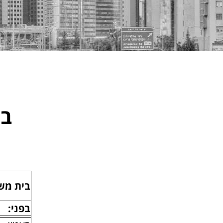
בנ
בית מש
בפני: