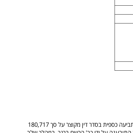
בנק המזרחי המאוחד (שמיזג לתוכו את טפחות בנק למשכנתאות בישראל בע"מ) (להלן-"הבנק") הגיש תביעה כספית בסדר דין מקוצר על סך 180,717
 נזרוב. ביום 4.8.04, ניתנה רשות להתגונן כנגד התובענה על ידי כב' הרשם ברגר. במהלך שלב