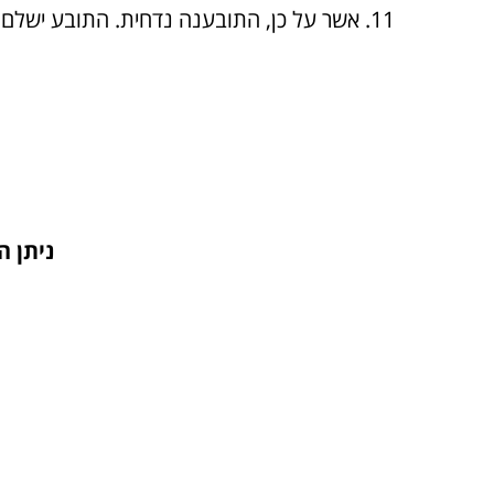
אשר על כן, התובענה נדחית. התובע ישלם לנתבעים שכ"ט עו
ניתן היום כ"