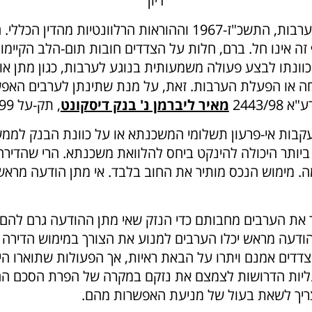
דיון
שכ"ז-1967, ועל כן סעיף זה אינו חל. ברם, חלות על הצדדים חובות תום-ה
כוונתו לבצע פעולה משמעותית בנוגע לערבות, כגון מתן אור
 או הפעלת הערבות. זאת, על מנת שתינתן לערבים האפשר
2443/
מאיר ליברמן נ' בנק דיסקונט
, תק-על 99(3)425, 431, סעיף 15 לפסק הדין).
עקבות אי-פרעון תשלומי המשכנתא או על כוונת הבנק לממ
יותר היכולה להינקט ביחס להלוואת משכנתא. הרי שהדירה
מה. מימוש הנכס מותיר את החוב בלבד. אי מתן הודעה מרא
ודעה מראש יכלו הערבים למנוע את הצורך במימוש הדירה ו
דדים אמנם ויתרו על הבאת ראיות, אך הפעולות שתוארו הי
נליות הדרושות לצמצם את נזקם במקרה של הפרת הסכם ההלו
ריך לשאת בעול של מניעת האפשרות מהם.