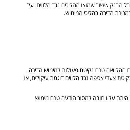
 את החוב מהלווים קיבל הבנק אישור שמוצו ההליכים נגד הלווים. על
כירת הדירה בהליכי המימוש.
ההלוואה טרם נקיטת פעולות למימוש הדירה.
יטת צעדי אכיפה נגד הלווים דוגמת עיקולים, או
כי על פי הדין המהותי שחל באותה עת, טרם חוק הערבות (תיקון מס' 2) , התשנ"ח-1998 לא היתה עליו חובה למסור הודעה טרם מימוש