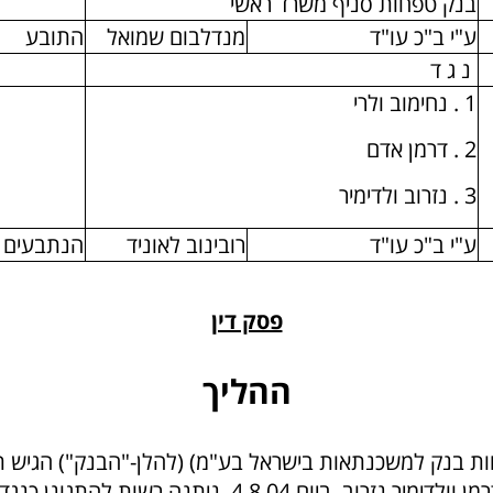
בנק טפחות סניף משרד ראשי
ע"י ב"כ עו"ד
מנדלבום שמואל
התובע
נ ג ד
1 . נחימוב ולרי
2 . דרמן אדם
3 . נזרוב ולדימיר
ע"י ב"כ עו"ד
רובינוב לאוניד
הנתבעים
פסק דין
ההליך
₪ נגד שלושה נתבעים: ולרי נחימוב, אדם דרמן וולדימיר